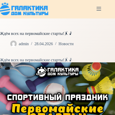
Перейти
к
сути
Ждём всех на первомайские старты!🤸🤾
admin
28.04.2026
Новости
Ждём всех на первомайские старты!🤸🤾